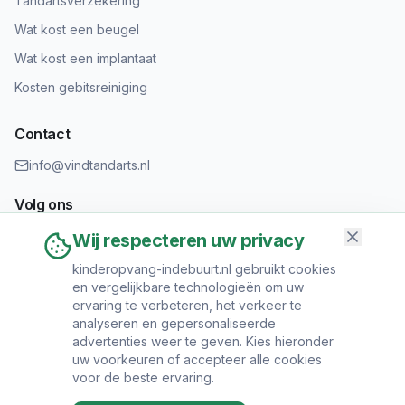
Tandartsverzekering
Wat kost een beugel
Wat kost een implantaat
Kosten gebitsreiniging
Contact
info@vindtandarts.nl
Volg ons
Wij respecteren uw privacy
kinderopvang-indebuurt.nl gebruikt cookies
en vergelijkbare technologieën om uw
Informatie toevoegen?
ervaring te verbeteren, het verkeer te
Heeft u een tandartspraktijk? Neem contact op om uw praktijk
analyseren en gepersonaliseerde
toe te voegen.
advertenties weer te geven. Kies hieronder
uw voorkeuren of accepteer alle cookies
voor de beste ervaring.