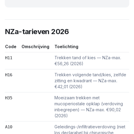
NZa-tarieven 2026
Code
Omschrijving
Toelichting
Trekken tand of kies — NZa-max.
H11
€56,26 (2026)
Trekken volgende tand/kies, zelfde
H16
zitting en kwadrant — NZa-max.
€42,01 (2026)
Moeizaam trekken met
H35
mucoperiostale opklap (verdoving
inbegrepen) — NZa-max. €90,02
(2026)
Geleidings-/infiltratieverdoving (niet
A10
los declarabel bij chirurgische