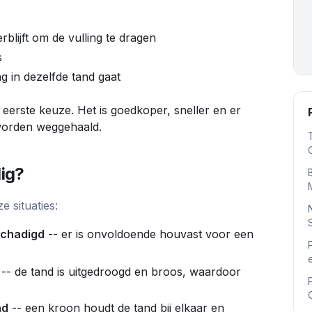
lijft om de vulling te dragen
s
g in dezelfde tand gaat
 de eerste keuze. Het is goedkoper, sneller en er
worden weggehaald.
ig?
e situaties:
schadigd
-- er is onvoldoende houvast voor een
-- de tand is uitgedroogd en broos, waardoor
nd
-- een kroon houdt de tand bij elkaar en