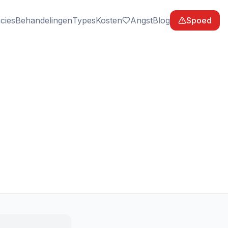
cies
Behandelingen
Types
Kosten
Angst
Blog
Spoed