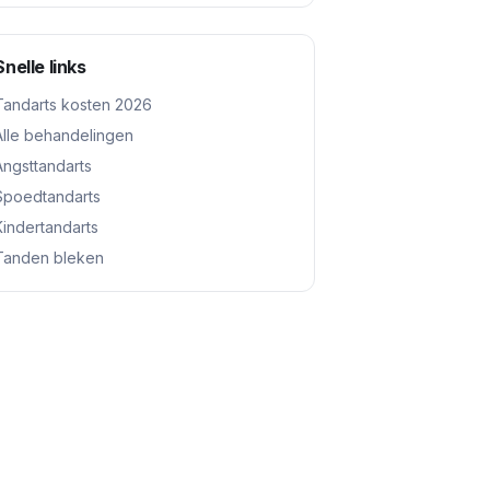
Snelle links
Tandarts kosten 2026
Alle behandelingen
Angsttandarts
Spoedtandarts
Kindertandarts
Tanden bleken