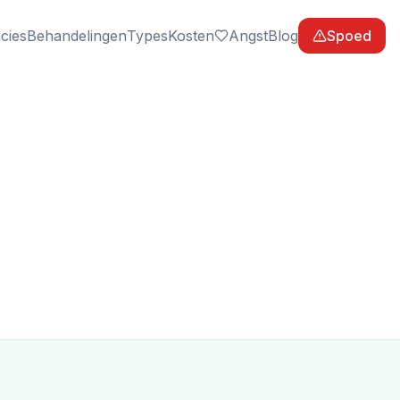
cies
Behandelingen
Types
Kosten
Angst
Blog
Spoed