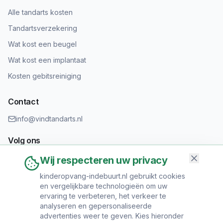
Alle tandarts kosten
Tandartsverzekering
Wat kost een beugel
Wat kost een implantaat
Kosten gebitsreiniging
Contact
info@vindtandarts.nl
Volg ons
Wij respecteren uw privacy
kinderopvang-indebuurt.nl gebruikt cookies
en vergelijkbare technologieën om uw
Informatie toevoegen?
ervaring te verbeteren, het verkeer te
Heeft u een tandartspraktijk? Neem contact op om uw praktijk
analyseren en gepersonaliseerde
toe te voegen.
advertenties weer te geven. Kies hieronder