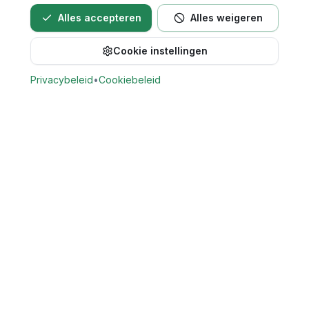
Alles accepteren
Alles weigeren
Cookie instellingen
Privacybeleid
•
Cookiebeleid
Vind Tandarts
Vergelijk openbare gegevens van tandartspraktijken in
Nederland. Zoek praktijken op locatie en bekijk beschikbare