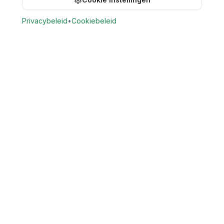
Privacybeleid
•
Cookiebeleid
Vind Tandarts
Vergelijk openbare gegevens van tandartspraktijken in
Nederland. Zoek praktijken op locatie en bekijk beschikbare
openbare contact- en praktijkgegevens.
Provincies