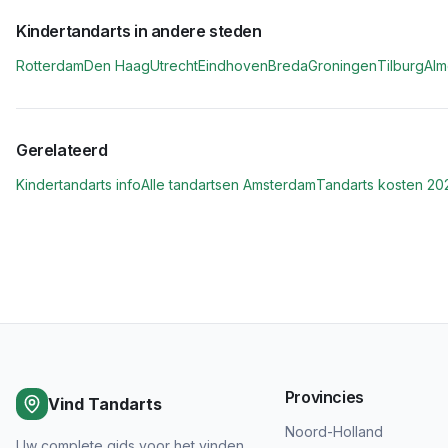
Kindertandarts in andere steden
Rotterdam
Den Haag
Utrecht
Eindhoven
Breda
Groningen
Tilburg
Alm
Gerelateerd
Kindertandarts info
Alle tandartsen
Amsterdam
Tandarts kosten 20
Provincies
Vind Tandarts
Noord-Holland
Uw complete gids voor het vinden