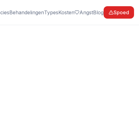
cies
Behandelingen
Types
Kosten
Angst
Blog
Spoed