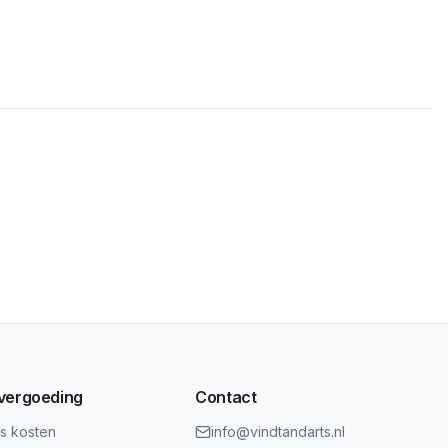
 vergoeding
Contact
ts kosten
info@vindtandarts.nl