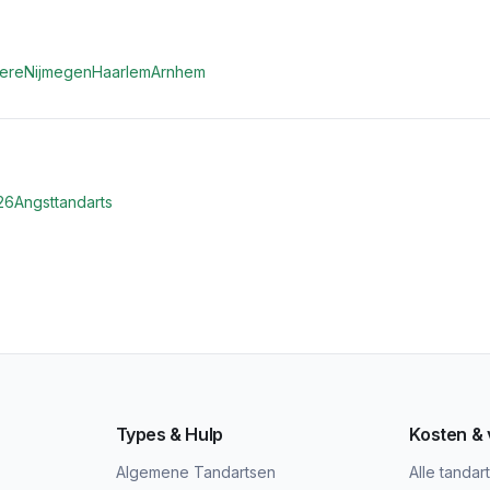
ere
Nijmegen
Haarlem
Arnhem
26
Angsttandarts
Types & Hulp
Kosten &
Algemene Tandartsen
Alle tandar