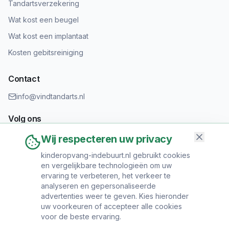
Tandartsverzekering
Wat kost een beugel
Wat kost een implantaat
Kosten gebitsreiniging
Contact
info@vindtandarts.nl
Volg ons
Wij respecteren uw privacy
kinderopvang-indebuurt.nl gebruikt cookies
en vergelijkbare technologieën om uw
Informatie toevoegen?
ervaring te verbeteren, het verkeer te
Heeft u een tandartspraktijk? Neem contact op om uw praktijk
analyseren en gepersonaliseerde
toe te voegen.
advertenties weer te geven. Kies hieronder
uw voorkeuren of accepteer alle cookies
voor de beste ervaring.