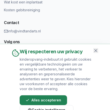
Wat kost een implantaat
Kosten gebitsreiniging
Contact
info@vindtandarts.nl
Volg ons
Wij respecteren uw privacy
kinderopvang-indebuurt.nl gebruikt cookies
en vergelijkbare technologieën om uw
Informatie toevoegen?
ervaring te verbeteren, het verkeer te
Heeft u een tandartspraktijk? Neem contact op om uw praktijk
analyseren en gepersonaliseerde
toe te voegen.
advertenties weer te geven. Kies hieronder
uw voorkeuren of accepteer alle cookies
voor de beste ervaring.
Alles accepteren
© 2024 Vind Tandarts. Alle rechten voorbehouden.
Cookie instellingen