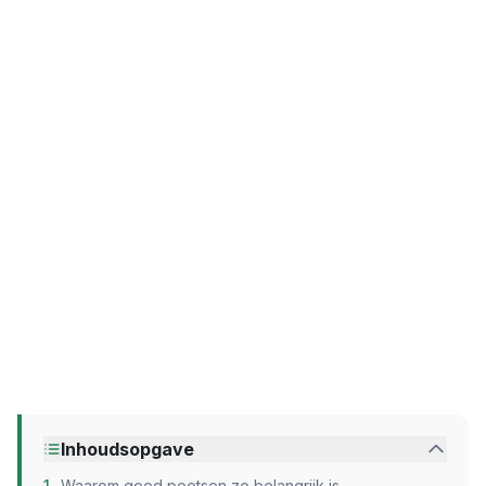
Inhoudsopgave
1
.
Waarom goed poetsen zo belangrijk is