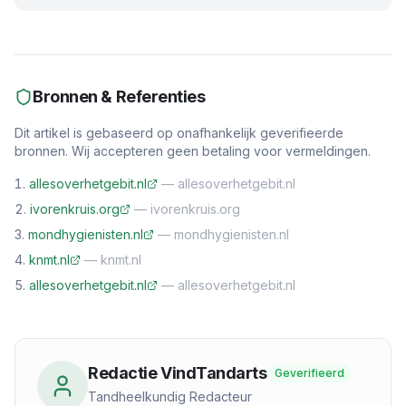
Bronnen & Referenties
Dit artikel is gebaseerd op onafhankelijk geverifieerde
bronnen. Wij accepteren geen betaling voor vermeldingen.
allesoverhetgebit.nl
—
allesoverhetgebit.nl
ivorenkruis.org
—
ivorenkruis.org
mondhygienisten.nl
—
mondhygienisten.nl
knmt.nl
—
knmt.nl
allesoverhetgebit.nl
—
allesoverhetgebit.nl
Redactie VindTandarts
Geverifieerd
Tandheelkundig Redacteur