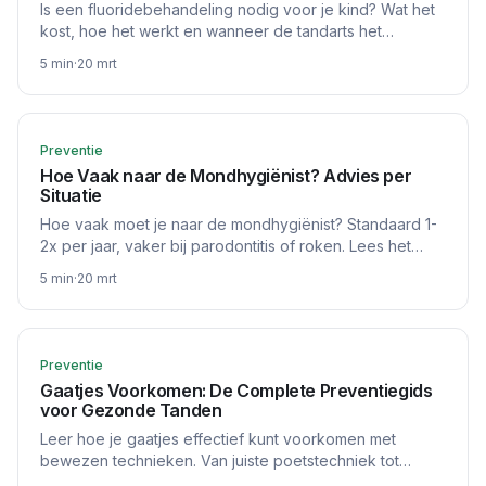
Is een fluoridebehandeling nodig voor je kind? Wat het
kost, hoe het werkt en wanneer de tandarts het
adviseert. Eerlijk overzicht.
5
min
·
20 mrt
Preventie
Hoe Vaak naar de Mondhygiënist? Advies per
Situatie
Hoe vaak moet je naar de mondhygiënist? Standaard 1-
2x per jaar, vaker bij parodontitis of roken. Lees het
advies per risicoprofiel.
5
min
·
20 mrt
Preventie
Gaatjes Voorkomen: De Complete Preventiegids
voor Gezonde Tanden
Leer hoe je gaatjes effectief kunt voorkomen met
bewezen technieken. Van juiste poetstechniek tot
voeding - alles wat je moet weten voor cariëspreventie.