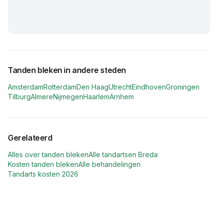
Tanden bleken in andere steden
Amsterdam
Rotterdam
Den Haag
Utrecht
Eindhoven
Groningen
Tilburg
Almere
Nijmegen
Haarlem
Arnhem
Gerelateerd
Alles over tanden bleken
Alle tandartsen
Breda
Kosten tanden bleken
Alle behandelingen
Tandarts kosten 2026