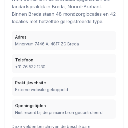
tandartspraktijk
in
Breda
, Noord-Brabant
.
Binnen
Breda
staan
48
mondzorglocatie
s
en
42
locatie
s
met hetzelfde geregistreerde type.
Adres
Minervum 7446 A, 4817 ZG Breda
Telefoon
+31 76 532 1230
Praktijkwebsite
Externe website gekoppeld
Openingstijden
Niet recent bij de primaire bron gecontroleerd
Deze velden beschrijven de beschikbare