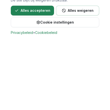
De site blijft bij weigeren bruikbaar.
Alles accepteren
Alles weigeren
Cookie instellingen
Bel direct voor een afspraak
Privacybeleid
•
Cookiebeleid
Vind Tandarts
Vergelijk openbare gegevens van tandartspraktijken in