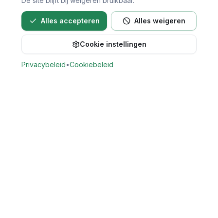
De site blijft bij weigeren bruikbaar.
Alles accepteren
Alles weigeren
Cookie instellingen
Bel direct voor een afspraak
Privacybeleid
•
Cookiebeleid
Vind Tandarts
Vergelijk openbare gegevens van tandartspraktijken in