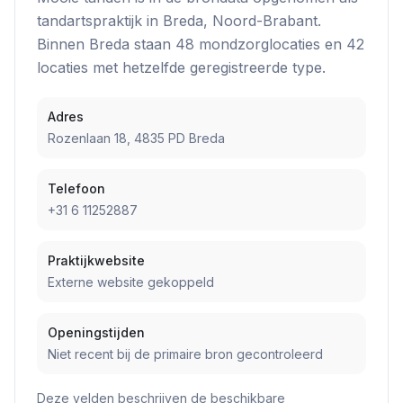
tandartspraktijk
in
Breda
, Noord-Brabant
.
Binnen
Breda
staan
48
mondzorglocatie
s
en
42
locatie
s
met hetzelfde geregistreerde type.
Adres
Rozenlaan 18, 4835 PD Breda
Telefoon
+31 6 11252887
Praktijkwebsite
Externe website gekoppeld
Openingstijden
Niet recent bij de primaire bron gecontroleerd
Deze velden beschrijven de beschikbare