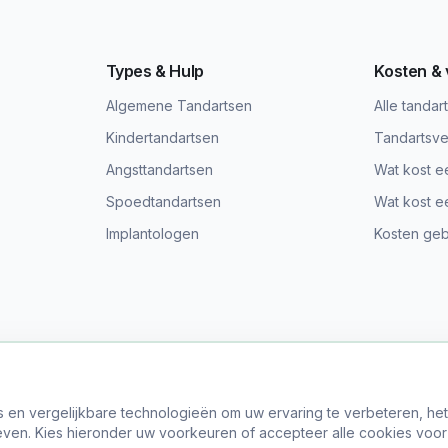
Types & Hulp
Kosten &
Algemene Tandartsen
Alle tandar
Kindertandartsen
Tandartsve
Angsttandartsen
Wat kost e
Spoedtandartsen
Wat kost e
Implantologen
Kosten gebi
s en vergelijkbare technologieën om uw ervaring te verbeteren, he
© 2024 Vind Tandarts. Alle rechten voorbehouden.
ven. Kies hieronder uw voorkeuren of accepteer alle cookies voor