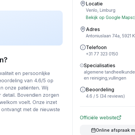
Locatie
Venlo
,
Limburg
Bekijk op Google Maps
Adres
Antoniuslaan 74a, 5921 
Telefoon
+31 77 323 0150
n
?
Specialisaties
algemene tandheelkunde,
liteit en persoonlijke
en reiniging,vullingen
eoordeling van 4.6/5 op
n onze patiënten. Wij
Beoordeling
detail. Bovendien zorgen
4.6
/ 5 (
34
reviews)
d welkom voelt. Onze inzet
g ontvangt met de nieuwste
Officiële website
Online afspraak 