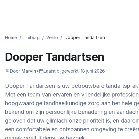
Home
/
Limburg
/
Venlo
/
Dooper Tandartsen
Dooper Tandartsen
Door
Marvin
•
Laatst bijgewerkt:
18 juni 2026
Dooper Tandartsen is uw betrouwbare tandartsprakti
Met een team van ervaren en vriendelijke profession
hoogwaardige tandheelkundige zorg aan het hele gez
bekend om zijn persoonlijke benadering en aandacht 
geloven dat uw glimlach onze prioriteit is, en daar
een comfortabele en ontspannen omgeving te creër
gemak voelt tijdens uw bezoek.