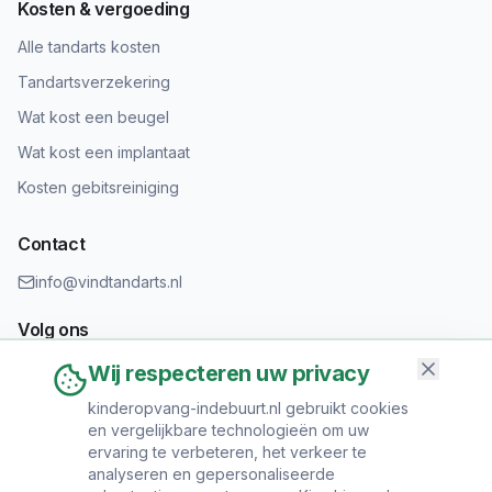
Kosten & vergoeding
Alle tandarts kosten
Tandartsverzekering
Wat kost een beugel
Wat kost een implantaat
Kosten gebitsreiniging
Contact
info@vindtandarts.nl
Volg ons
Wij respecteren uw privacy
kinderopvang-indebuurt.nl gebruikt cookies
en vergelijkbare technologieën om uw
Informatie toevoegen?
ervaring te verbeteren, het verkeer te
Heeft u een tandartspraktijk? Neem contact op om uw praktijk
analyseren en gepersonaliseerde
toe te voegen.