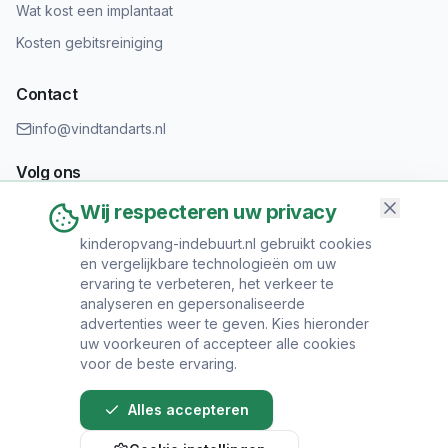
Wat kost een implantaat
Kosten gebitsreiniging
Contact
info@vindtandarts.nl
Volg ons
Wij respecteren uw privacy
kinderopvang-indebuurt.nl gebruikt cookies
en vergelijkbare technologieën om uw
Informatie toevoegen?
ervaring te verbeteren, het verkeer te
Heeft u een tandartspraktijk? Neem contact op om uw praktijk
analyseren en gepersonaliseerde
toe te voegen.
advertenties weer te geven. Kies hieronder
uw voorkeuren of accepteer alle cookies
voor de beste ervaring.
Alles accepteren
© 2024 Vind Tandarts. Alle rechten voorbehouden.