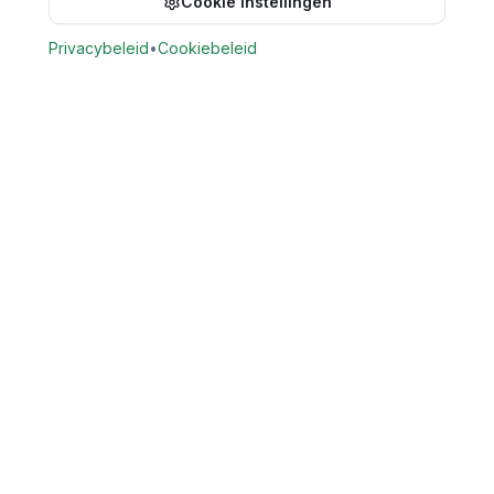
Cookie instellingen
Bel direct voor een afspraak
Privacybeleid
•
Cookiebeleid
Vind Tandarts
Vergelijk openbare gegevens van tandartspraktijken in
Nederland. Zoek praktijken op locatie en bekijk beschikbare
openbare contact- en praktijkgegevens.
Provincies