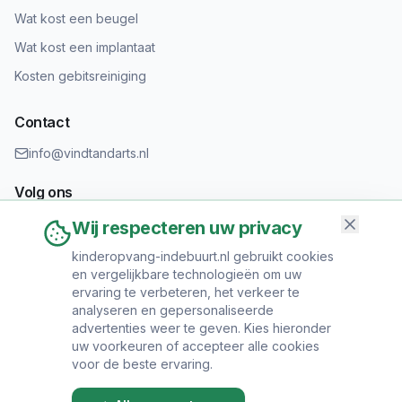
Wat kost een beugel
Wat kost een implantaat
Kosten gebitsreiniging
Contact
info@vindtandarts.nl
Volg ons
Wij respecteren uw privacy
kinderopvang-indebuurt.nl gebruikt cookies
en vergelijkbare technologieën om uw
Informatie toevoegen?
ervaring te verbeteren, het verkeer te
Heeft u een tandartspraktijk? Neem contact op om uw praktijk
analyseren en gepersonaliseerde
toe te voegen.
advertenties weer te geven. Kies hieronder
uw voorkeuren of accepteer alle cookies
voor de beste ervaring.