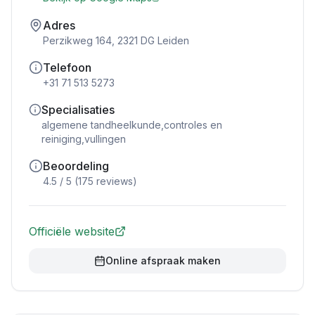
Adres
Perzikweg 164, 2321 DG Leiden
Telefoon
+31 71 513 5273
Specialisaties
algemene tandheelkunde,controles en
reiniging,vullingen
Beoordeling
4.5
/ 5 (
175
reviews)
Officiële website
Online afspraak maken