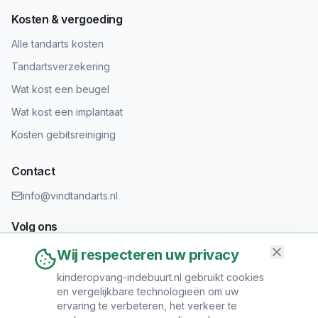
Kosten & vergoeding
Alle tandarts kosten
Tandartsverzekering
Wat kost een beugel
Wat kost een implantaat
Kosten gebitsreiniging
Contact
info@vindtandarts.nl
Volg ons
Wij respecteren uw privacy
kinderopvang-indebuurt.nl gebruikt cookies
en vergelijkbare technologieën om uw
Informatie toevoegen?
ervaring te verbeteren, het verkeer te
Heeft u een tandartspraktijk? Neem contact op om uw praktijk