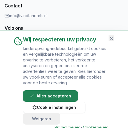
Contact
info@vindtandarts.nl
Volg ons
Wij respecteren uw privacy
kinderopvang-indebuurt.nl gebruikt cookies
en vergelijkbare technologieën om uw
Informatie toevoegen?
ervaring te verbeteren, het verkeer te
Heeft u een tandartspraktijk? Neem contact op om uw praktijk
analyseren en gepersonaliseerde
toe te voegen.
advertenties weer te geven. Kies hieronder
uw voorkeuren of accepteer alle cookies
voor de beste ervaring.
Alles accepteren
© 2024 Vind Tandarts. Alle rechten voorbehouden.
Cookie instellingen
Over Ons
•
Privacy Policy
•
Algemene
Voorwaarden
•
Sitemap
Weigeren
Bel direct voor een afspraak
Privacybeleid
•
Cookiebeleid