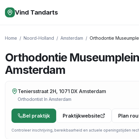
Vind Tandarts
Home
/
Noord-Holland
/
Amsterdam
/
Orthodontie Museumple
Orthodontie Museumplei
Amsterdam
Teniersstraat 2H, 1071 DX Amsterdam
Orthodontist
In
Amsterdam
Bel praktijk
Praktijkwebsite
Plan rou
Controleer inschrijving, bereikbaarheid en actuele openingstijden recht