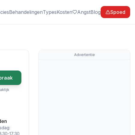
cies
Behandelingen
Types
Kosten
Angst
Blog
Spoed
Advertentie
praak
aktijk
den
sdag:
:30-17:30,