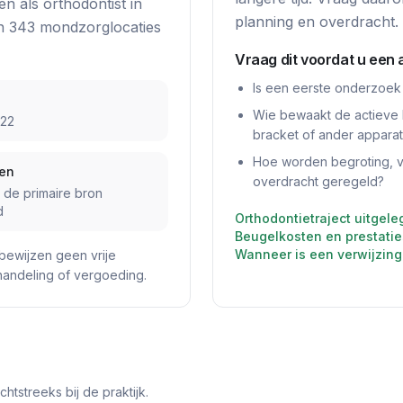
en als
orthodontist
in
planning en overdracht.
n
343
mondzorglocatie
s
Vraag dit voordat u een 
Is een eerste onderzoek
Wie bewaakt de actieve 
222
bracket of ander appara
Hoe worden begroting, ve
den
overdracht geregeld?
j de primaire bron
d
Orthodontietraject uitgele
Beugelkosten en prestatie
Wanneer is een verwijzing
bewijzen geen vrije
ehandeling of vergoeding.
tstreeks bij de praktijk.