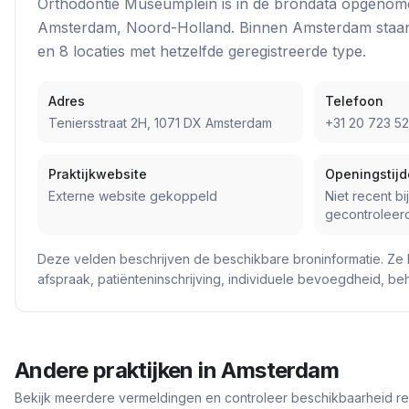
Orthodontie Museumplein
is in de brondata opgenom
Amsterdam
, Noord-Holland
. Binnen
Amsterdam
staa
en
8
locatie
s
met hetzelfde geregistreerde type.
Adres
Telefoon
Teniersstraat 2H, 1071 DX Amsterdam
+31 20 723 5
Praktijkwebsite
Openingstij
Externe website gekoppeld
Niet recent bi
gecontroleer
Deze velden beschrijven de beschikbare broninformatie. Ze 
afspraak, patiënteninschrijving, individuele bevoegdheid, b
Andere praktijken in
Amsterdam
Bekijk meerdere vermeldingen en controleer beschikbaarheid rech