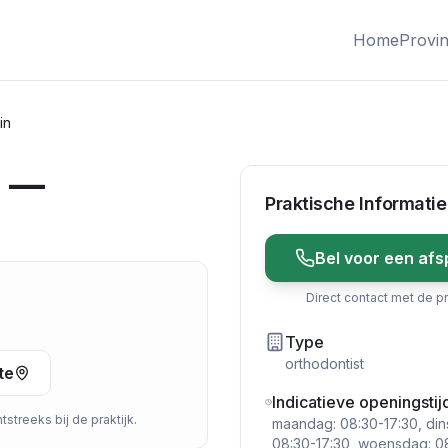
Home
Provin
in
n —
Praktische Informatie
Bel voor een afs
Direct contact met de pr
Type
orthodontist
te
Indicatieve openingstij
streeks bij de praktijk.
maandag: 08:30-17:30, din
08:30-17:30, woensdag: 08