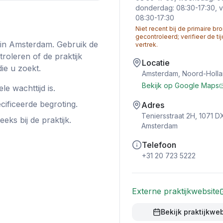
donderdag: 08:30-17:30, vr
08:30-17:30
Niet recent bij de primaire bro
gecontroleerd; verifieer de ti
in
Amsterdam
. Gebruik de
vertrek.
roleren of de praktijk
Locatie
ie u zoekt.
Amsterdam
,
Noord-Holl
Bekijk op Google Maps
le wachttijd is.
cificeerde begroting.
Adres
Teniersstraat 2H, 1071 D
ks bij de praktijk.
Amsterdam
Telefoon
+31 20 723 5222
Externe praktijkwebsite
Bekijk praktijkwe