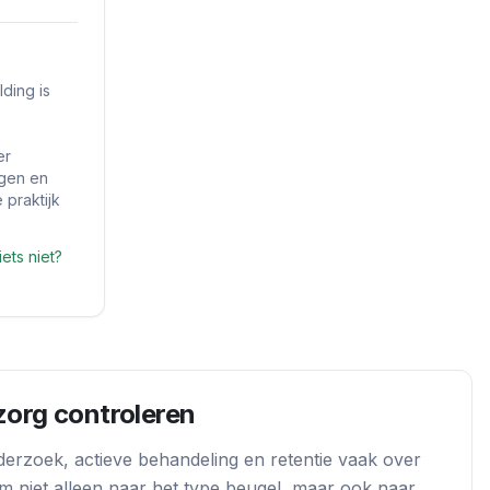
ding is
er
ngen en
 praktijk
iets niet?
zorg controleren
derzoek, actieve behandeling en retentie vaak over
om niet alleen naar het type beugel, maar ook naar