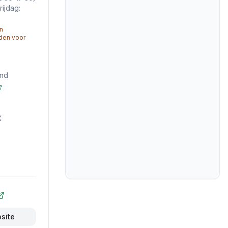
ijdag:
n
jden voor
and
X
bsite