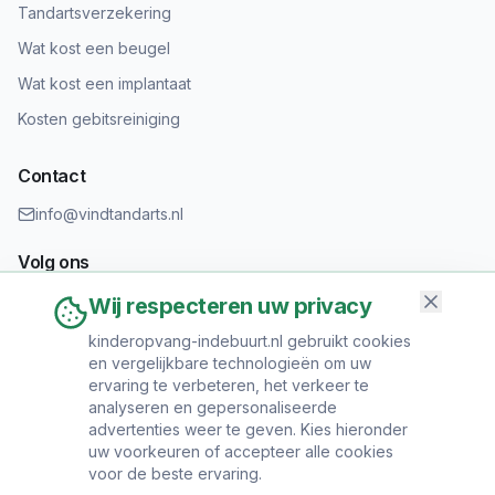
Tandartsverzekering
Wat kost een beugel
Wat kost een implantaat
Kosten gebitsreiniging
Contact
info@vindtandarts.nl
Volg ons
Wij respecteren uw privacy
kinderopvang-indebuurt.nl gebruikt cookies
en vergelijkbare technologieën om uw
Informatie toevoegen?
ervaring te verbeteren, het verkeer te
Heeft u een tandartspraktijk? Neem contact op om uw praktijk
analyseren en gepersonaliseerde
toe te voegen.
advertenties weer te geven. Kies hieronder
uw voorkeuren of accepteer alle cookies
voor de beste ervaring.