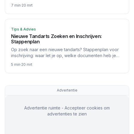
Lees over vergoedingen en behandelduur.
7
min
·
20 mrt
Tips & Advies
Nieuwe Tandarts Zoeken en Inschrijven:
Stappenplan
Op zoek naar een nieuwe tandarts? Stappenplan voor
inschrijving: waar let je op, welke documenten heb je
nodig en hoe stap je over.
5
min
·
20 mrt
Advertentie
Advertentie ruimte - Accepteer cookies om
advertenties te zien