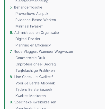
Klachtenafhandeling
5
.
Behandelfilosofie
Preventieve Aanpak
Evidence-Based Werken
Minimaal Invasief
6
.
Administratie en Organisatie
Digitaal Dossier
Planning en Efficiency
7
.
Rode Vlaggen: Wanneer Wegwezen
Commerciële Druk
Onprofessioneel Gedrag
Twijfelachtige Praktijken
8
.
Hoe Check Je Kwaliteit?
Voor Je Eerste Afspraak
Tijdens Eerste Bezoek
Kwaliteit Monitoren
9
.
Specifieke Kwaliteitseisen
Voor Implantologie