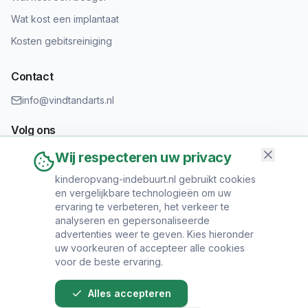
Wat kost een implantaat
Kosten gebitsreiniging
Contact
info@vindtandarts.nl
Volg ons
Wij respecteren uw privacy
kinderopvang-indebuurt.nl gebruikt cookies
en vergelijkbare technologieën om uw
Informatie toevoegen?
ervaring te verbeteren, het verkeer te
Heeft u een tandartspraktijk? Neem contact op om uw praktijk
analyseren en gepersonaliseerde
toe te voegen.
advertenties weer te geven. Kies hieronder
uw voorkeuren of accepteer alle cookies
voor de beste ervaring.
Alles accepteren
© 2024 Vind Tandarts. Alle rechten voorbehouden.