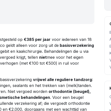
astgesteld op
€385 per jaar
voor iedereen van 18
ico geldt alleen voor zorg uit de
basisverzekering
tgebit en kaakchirurgie. Behandelingen die u via
ergoed krijgt, tellen
niet
mee voor het eigen
lig verhogen (met €100 tot €500) in ruil voor
e basisverzekering
vrijwel alle reguliere tandzorg
:
lingen, sealants en het trekken van (melk)tanden.
ren. Niet vergoed worden
orthodontie (beugel),
osmetische behandelingen
. Voor een beugel
llende verzekering af; die vergoedt orthodontie
 en €2.000, doorgaans met een wachttijd van