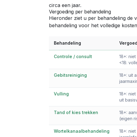
circa een jaar.
Vergoeding per behandeling
Hieronder ziet u per behandeling de v
behandeling voor het volledige koste
Behandeling
Vergoed
Controle / consult
18+: nie
<18: voll
Gebitsreiniging
18+: uit
jaarmaxi
Vulling
18+: nie
uit basi
Tand of kies trekken
18+: aan
(eigen ri
Wortelkanaalbehandeling
18+: niet