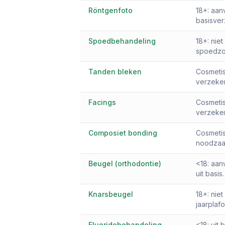
Röntgenfoto
18+: aan
basisver
Spoedbehandeling
18+: niet
spoedzor
Tanden bleken
Cosmetisc
verzeker
Facings
Cosmetis
verzeker
Composiet bonding
Cosmetis
noodzaak
Beugel (orthodontie)
<18: aan
uit basis.
Knarsbeugel
18+: niet
jaarplaf
Fluoridebehandeling
<18: uit 