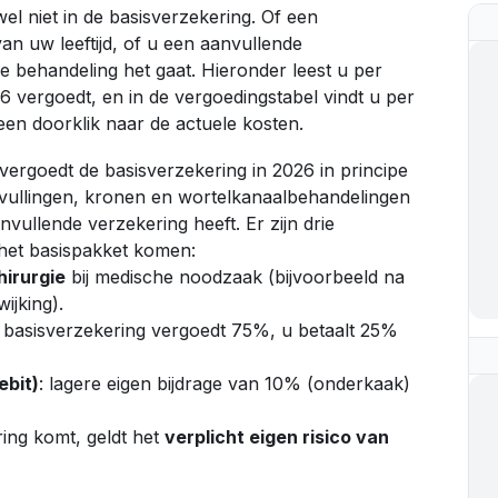
el niet in de basisverzekering. Of een
n uw leeftijd, of u een aanvullende
e behandeling het gaat. Hieronder leest u per
26 vergoedt, en in de
vergoedingstabel
vindt u per
 een doorklik naar de actuele kosten.
vergoedt de basisverzekering in 2026 in principe
 vullingen, kronen en wortelkanaal­behandelingen
anvullende verzekering heeft. Er zijn drie
t het basispakket komen:
irurgie
bij medische noodzaak (bijvoorbeeld na
ijking).
e basisverzekering vergoedt 75%, u betaalt 25%
ebit)
: lagere eigen bijdrage van 10% (onderkaak)
ring komt, geldt het
verplicht eigen risico van