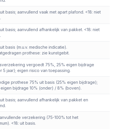
ond.
 uit basis; aanvullend vaak met apart plafond. <18: niet
.
 uit basis; aanvullend afhankelijk van pakket. <18: niet
.
 uit basis (m.u.v. medische indicatie).
atgedragen prothese: zie kunstgebit.
isverzekering vergoedt 75%, 25% eigen bijdrage
r 5 jaar); eigen risico van toepassing.
ledige prothese 75% uit basis (25% eigen bijdrage);
t eigen bijdrage 10% (onder) / 8% (boven).
 uit basis; aanvullend afhankelijk van pakket en
ond.
 aanvullende verzekering (75-100% tot het
um). <18: uit basis.