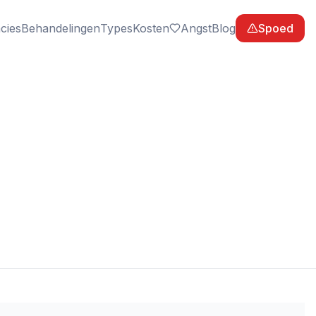
cies
Behandelingen
Types
Kosten
Angst
Blog
Spoed