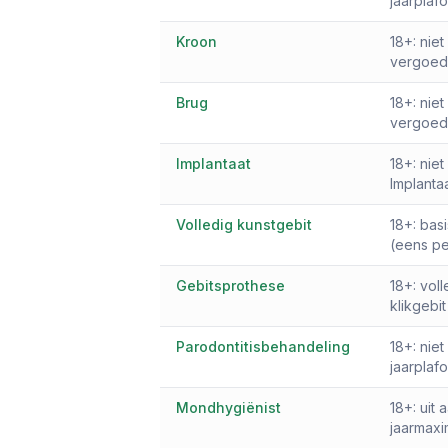
jaarplaf
Kroon
18+: niet
vergoed
Brug
18+: niet
vergoed
Implantaat
18+: niet
Implanta
Volledig kunstgebit
18+: bas
(eens pe
Gebitsprothese
18+: vol
klikgebi
Parodontitisbehandeling
18+: niet
jaarplaf
Mondhygiënist
18+: uit
jaarmaxim