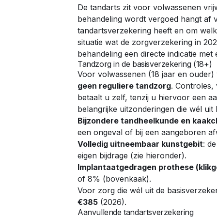
De tandarts zit voor volwassenen vrijw
behandeling wordt vergoed hangt af va
tandartsverzekering heeft en om welk
situatie wat de zorgverzekering in 20
behandeling een directe indicatie met
Tandzorg in de basisverzekering (18+)
Voor volwassenen (18 jaar en ouder) 
geen reguliere tandzorg
. Controles,
betaalt u zelf, tenzij u hiervoor een a
belangrijke uitzonderingen die wél ui
Bijzondere tandheelkunde en kaakch
een ongeval of bij een aangeboren afw
Volledig uitneembaar kunstgebit
: d
eigen bijdrage (zie hieronder).
Implantaatgedragen prothese (klikg
of 8% (bovenkaak).
Voor zorg die wél uit de basisverzeke
€385
(2026).
Aanvullende tandartsverzekering