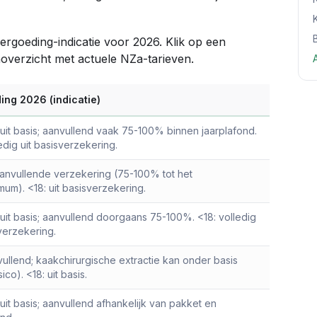
ergoeding-indicatie voor 2026. Klik op een
noverzicht met actuele NZa-tarieven.
ing 2026 (indicatie)
t uit basis; aanvullend vaak 75-100% binnen jaarplafond.
edig uit basisverzekering.
 aanvullende verzekering (75-100% tot het
mum). <18: uit basisverzekering.
t uit basis; aanvullend doorgaans 75-100%. <18: volledig
sverzekering.
vullend; kaakchirurgische extractie kan onder basis
sico). <18: uit basis.
 uit basis; aanvullend afhankelijk van pakket en