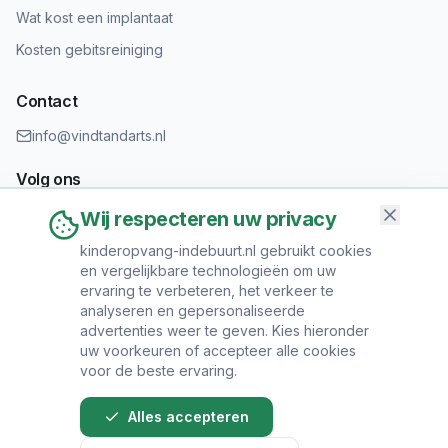
Wat kost een implantaat
Kosten gebitsreiniging
Contact
info@vindtandarts.nl
Volg ons
Wij respecteren uw privacy
kinderopvang-indebuurt.nl gebruikt cookies
en vergelijkbare technologieën om uw
Informatie toevoegen?
ervaring te verbeteren, het verkeer te
Heeft u een tandartspraktijk? Neem contact op om uw praktijk
analyseren en gepersonaliseerde
toe te voegen.
advertenties weer te geven. Kies hieronder
uw voorkeuren of accepteer alle cookies
voor de beste ervaring.
Alles accepteren
© 2024 Vind Tandarts. Alle rechten voorbehouden.