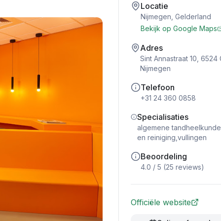
Locatie
Nijmegen
,
Gelderland
Bekijk op Google Maps
Adres
Sint Annastraat 10, 6524
Nijmegen
Telefoon
+31 24 360 0858
Specialisaties
algemene tandheelkunde,
en reiniging,vullingen
Beoordeling
4.0
/ 5 (
25
reviews)
Officiële website