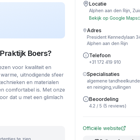
Locatie
Alphen aan den Rijn
,
Zui
Bekijk op Google Maps
s
Adres
President Kennedylaan 3
Alphen aan den Rijn
Praktijk Boers
?
Telefoon
+31 172 419 910
ezen voor kwaliteit en
Specialisaties
n warme, uitnodigende sfeer
algemene tandheelkunde,
technieken en materialen
en reiniging,vullingen
en comfortabel is. Met onze
oor dat u met een glimlach
Beoordeling
4.2
/ 5 (
5
reviews)
Officiële website
tenties te zien