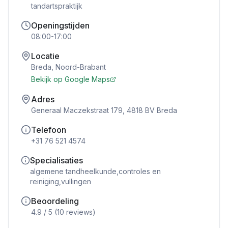
tandartspraktijk
Openingstijden
08:00-17:00
Locatie
Breda
,
Noord-Brabant
Bekijk op Google Maps
Adres
Generaal Maczekstraat 179, 4818 BV Breda
Telefoon
+31 76 521 4574
Specialisaties
algemene tandheelkunde,controles en
reiniging,vullingen
Beoordeling
4.9
/ 5 (
10
reviews)