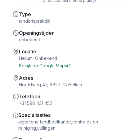
Direct contact met de praktijk
Type
tandartspraktijk
Openingstijden
onbekend
Locatie
Hellum
,
Onbekend
Bekijk op Google Maps
Adres
Hoofdweg 47, 9627 PA Hellum
Telefoon
+31 598 431 452
Specialisaties
algemene tandheelkunde,controles en
reiniging,vullingen