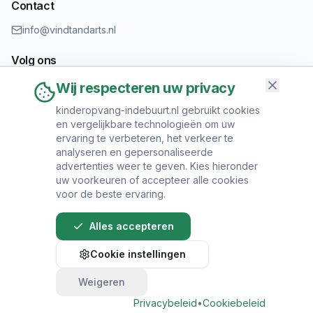
Contact
info@vindtandarts.nl
Volg ons
Wij respecteren uw privacy
kinderopvang-indebuurt.nl gebruikt cookies
en vergelijkbare technologieën om uw
Informatie toevoegen?
ervaring te verbeteren, het verkeer te
Heeft u een tandartspraktijk? Neem contact op om uw praktijk
analyseren en gepersonaliseerde
toe te voegen.
advertenties weer te geven. Kies hieronder
uw voorkeuren of accepteer alle cookies
voor de beste ervaring.
Alles accepteren
© 2024 Vind Tandarts. Alle rechten voorbehouden.
Cookie instellingen
Over Ons
•
Privacy Policy
•
Algemene
Voorwaarden
•
Sitemap
Weigeren
Bel direct voor een afspraak
Privacybeleid
•
Cookiebeleid