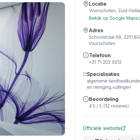
Locatie
Voorschoten
,
Zuid-Holl
Bekijk op Google Maps
Adres
Schoolstraat 69, 2251 BG
Voorschoten
Telefoon
+31 71 202 0012
Specialisaties
algemene tandheelkunde,
en reiniging,vullingen
Beoordeling
4.5
/ 5 (
32
reviews)
Officiële website