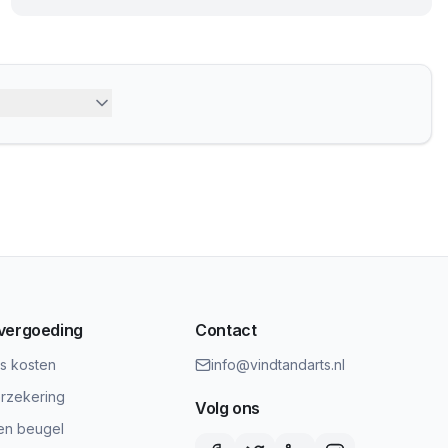
 vergoeding
Contact
ts kosten
info@vindtandarts.nl
rzekering
Volg ons
en beugel