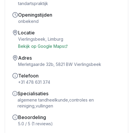
tandartspraktijk
Openingstijden
onbekend
Locatie
Vierlingsbeek
,
Limburg
Bekijk op Google Maps
Adres
Merletgaarde 32b, 5821 BW Vierlingsbeek
Telefoon
+31 478 631 374
Specialisaties
algemene tandheelkunde,controles en
reiniging,vullingen
Beoordeling
5.0
/ 5 (
1
reviews)