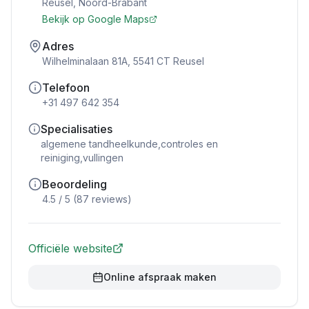
Reusel
,
Noord-Brabant
Bekijk op Google Maps
Adres
Wilhelminalaan 81A, 5541 CT Reusel
Telefoon
+31 497 642 354
Specialisaties
algemene tandheelkunde,controles en
reiniging,vullingen
Beoordeling
4.5
/ 5 (
87
reviews)
Officiële website
Online afspraak maken