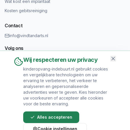
Wat kost een implantaat
Kosten gebitsreiniging
Contact
info@vindtandarts.nl
Volg ons
Wij respecteren uw privacy
kinderopvang-indebuurt.nl gebruikt cookies
en vergelijkbare technologieën om uw
Informatie toevoegen?
ervaring te verbeteren, het verkeer te
Heeft u een tandartspraktijk? Neem contact op om uw praktijk
analyseren en gepersonaliseerde
toe te voegen.
advertenties weer te geven. Kies hieronder
uw voorkeuren of accepteer alle cookies
voor de beste ervaring.
Alles accepteren
© 2024 Vind Tandarts. Alle rechten voorbehouden.
Cookie instellingen
Over Ons
•
Privacy Policy
•
Algemene