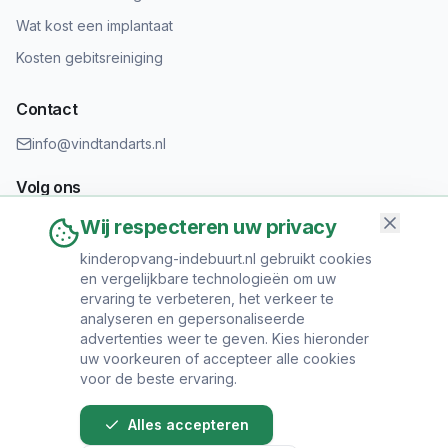
Wat kost een implantaat
Kosten gebitsreiniging
Contact
info@vindtandarts.nl
Volg ons
Wij respecteren uw privacy
kinderopvang-indebuurt.nl gebruikt cookies
en vergelijkbare technologieën om uw
Informatie toevoegen?
ervaring te verbeteren, het verkeer te
Heeft u een tandartspraktijk? Neem contact op om uw praktijk
analyseren en gepersonaliseerde
toe te voegen.
advertenties weer te geven. Kies hieronder
uw voorkeuren of accepteer alle cookies
voor de beste ervaring.
Alles accepteren
© 2024 Vind Tandarts. Alle rechten voorbehouden.