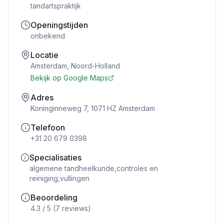
tandartspraktijk
Openingstijden
onbekend
Locatie
Amsterdam
,
Noord-Holland
Bekijk op Google Maps
Adres
Koninginneweg 7, 1071 HZ Amsterdam
Telefoon
+31 20 679 0398
Specialisaties
algemene tandheelkunde,controles en
reiniging,vullingen
Beoordeling
4.3
/ 5 (
7
reviews)