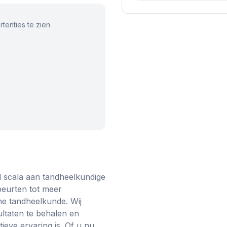
tenties te zien
ed scala aan tandheelkundige
eurten tot meer
he tandheelkunde. Wij
ltaten te behalen en
ieve ervaring is. Of u nu