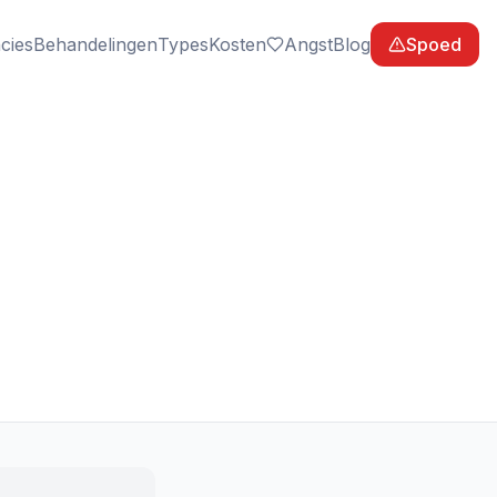
cies
Behandelingen
Types
Kosten
Angst
Blog
Spoed