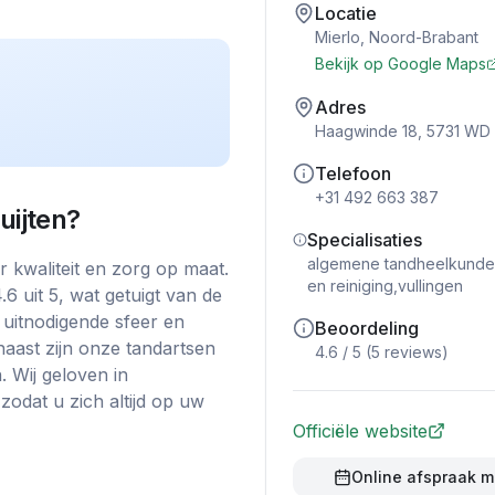
Locatie
Mierlo
,
Noord-Brabant
Bekijk op Google Maps
Adres
Haagwinde 18, 5731 WD 
Telefoon
+31 492 663 387
uijten
?
Specialisaties
algemene tandheelkunde,
r kwaliteit en zorg op maat.
en reiniging,vullingen
.6 uit 5, wat getuigt van de
 uitnodigende sfeer en
Beoordeling
aast zijn onze tandartsen
4.6
/ 5 (
5
reviews)
. Wij geloven in
odat u zich altijd op uw
Officiële website
Online afspraak 