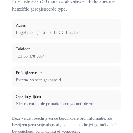
Enschede
staan
50
mondzorglocatie
s
en
46
locatie
s
met
hetzelfde geregistreerde type.
Adres
Hogelandsingel 61, 7512 GC Enschede
Telefoon
+31 53 478 5604
Praktijkwebsite
Externe website gekoppeld
Openingstijden
Niet recent bij de primaire bron gecontroleerd
Deze velden beschrijven de beschikbare broninformatie. Ze
bewijzen geen vrije afspraak, patiënteninschrijving, individuele
bevoegdheid, behandeling of vergoeding.