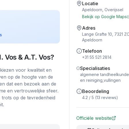
Locatie
Apeldoorn
,
Overijssel
Bekijk op Google Maps
Adres
Lange Grafte 10, 7321 Z
s
Apeldoorn
Telefoon
. Vos & A.T. Vos
?
+31 55 521 2814
Specialisaties
kiezen voor kwaliteit en
algemene tandheelkunde,
jven op de hoogte van de
en reiniging,vullingen
pen dat een bezoek aan de
e en vertrouwelijke sfeer.
Beoordeling
e trots op de tevredenheid
4.2
/ 5 (
13
reviews)
t.
Officiële website