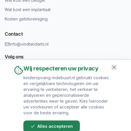
Wat kost een beugel
Wat kost een implantaat
Kosten gebitsreiniging
Contact
info@vindtandarts.nl
Volg ons
Wij respecteren uw privacy
kinderopvang-indebuurt.nl gebruikt cookies
en vergelijkbare technologieën om uw
Informatie toevoegen?
ervaring te verbeteren, het verkeer te
Heeft u een tandartspraktijk? Neem contact op om uw praktijk
analyseren en gepersonaliseerde
toe te voegen.
advertenties weer te geven. Kies hieronder
uw voorkeuren of accepteer alle cookies
voor de beste ervaring.
Alles accepteren
© 2024 Vind Tandarts. Alle rechten voorbehouden.