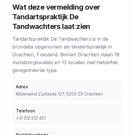
Wat deze vermelding over
Tandartspraktijk De
Tandwachters
laat zien
Tandartspraktijk De Tandwachters
is in de
brondata opgenomen als
tandartspraktijk
in
Drachten
, Friesland
. Binnen
Drachten
staan
18
mondzorglocatie
s
en
13
locatie
s
met hetzelfde
geregistreerde type.
Adres
Moleneind Zuidzijde 127, 9203 ZX Drachten
Telefoon
+31 512 512 451
Praktijkwebsite