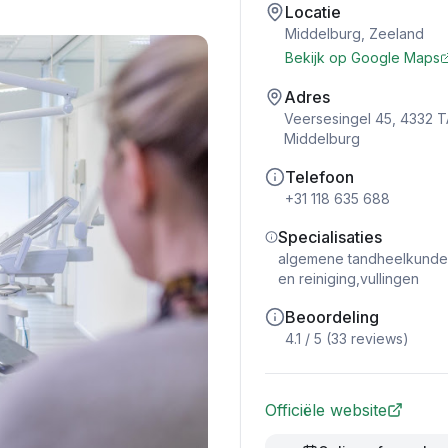
Locatie
Middelburg
,
Zeeland
Bekijk op Google Maps
Adres
Veersesingel 45, 4332 T
Middelburg
Telefoon
+31 118 635 688
Specialisaties
algemene tandheelkunde,
en reiniging,vullingen
Beoordeling
4.1
/ 5 (
33
reviews)
Officiële website