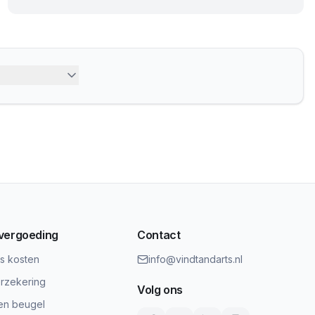
 vergoeding
Contact
ts kosten
info@vindtandarts.nl
rzekering
Volg ons
en beugel