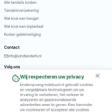
Alle tandarts kosten
Tandartsverzekering
Wat kost een beugel
Wat kost een implantaat
Kosten gebitsreiniging
Contact
info@vindtandarts.nl
Volg ons
Wij respecteren uw privacy
kinderopvang-indebuurt.nl gebruikt cookies
en vergelijkbare technologieën om uw
Informatie toevoegen?
ervaring te verbeteren, het verkeer te
Heeft u een tandartspraktijk? Neem contact op om uw praktijk
analyseren en gepersonaliseerde
toe te voegen.
advertenties weer te geven. Kies hieronder
uw voorkeuren of accepteer alle cookies