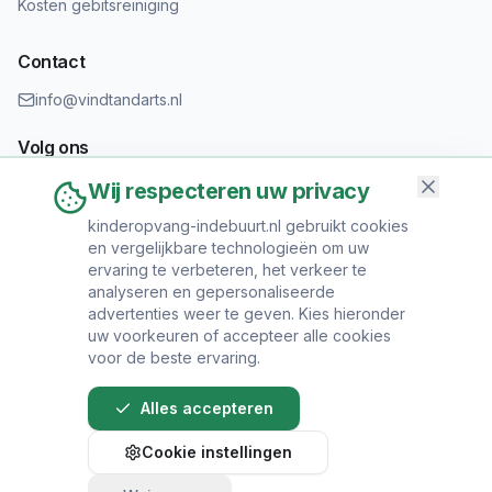
Kosten gebitsreiniging
Contact
info@vindtandarts.nl
Volg ons
Wij respecteren uw privacy
kinderopvang-indebuurt.nl gebruikt cookies
en vergelijkbare technologieën om uw
Informatie toevoegen?
ervaring te verbeteren, het verkeer te
Heeft u een tandartspraktijk? Neem contact op om uw praktijk
analyseren en gepersonaliseerde
toe te voegen.
advertenties weer te geven. Kies hieronder
uw voorkeuren of accepteer alle cookies
voor de beste ervaring.
Alles accepteren
© 2024 Vind Tandarts. Alle rechten voorbehouden.
Cookie instellingen
Over Ons
•
Privacy Policy
•
Algemene
Voorwaarden
•
Sitemap