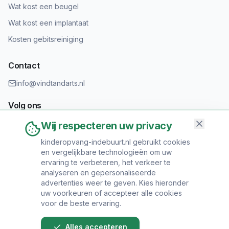
Wat kost een beugel
Wat kost een implantaat
Kosten gebitsreiniging
Contact
info@vindtandarts.nl
Volg ons
Wij respecteren uw privacy
kinderopvang-indebuurt.nl gebruikt cookies
en vergelijkbare technologieën om uw
Informatie toevoegen?
ervaring te verbeteren, het verkeer te
Heeft u een tandartspraktijk? Neem contact op om uw praktijk
analyseren en gepersonaliseerde
toe te voegen.
advertenties weer te geven. Kies hieronder
uw voorkeuren of accepteer alle cookies
voor de beste ervaring.
Alles accepteren