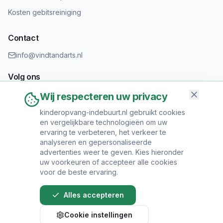
Kosten gebitsreiniging
Contact
info@vindtandarts.nl
Volg ons
Wij respecteren uw privacy
kinderopvang-indebuurt.nl gebruikt cookies
en vergelijkbare technologieën om uw
Informatie toevoegen?
ervaring te verbeteren, het verkeer te
Heeft u een tandartspraktijk? Neem contact op om uw praktijk
analyseren en gepersonaliseerde
toe te voegen.
advertenties weer te geven. Kies hieronder
uw voorkeuren of accepteer alle cookies
voor de beste ervaring.
Alles accepteren
© 2024 Vind Tandarts. Alle rechten voorbehouden.
Cookie instellingen
Over Ons
•
Privacy Policy
•
Algemene