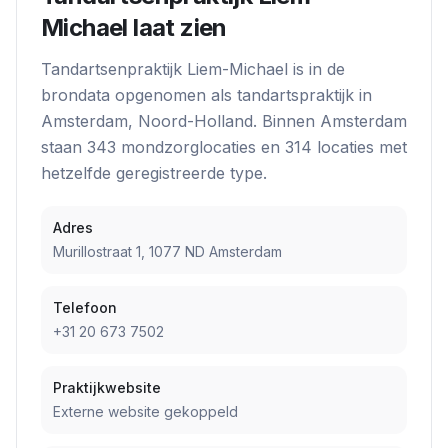
Michael
laat zien
Tandartsenpraktijk Liem-Michael
is in de
brondata opgenomen als
tandartspraktijk
in
Amsterdam
, Noord-Holland
. Binnen
Amsterdam
staan
343
mondzorglocatie
s
en
314
locatie
s
met
hetzelfde geregistreerde type.
Adres
Murillostraat 1, 1077 ND Amsterdam
Telefoon
+31 20 673 7502
Praktijkwebsite
Externe website gekoppeld