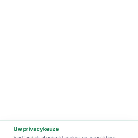
Uw privacykeuze
VindTandarts.nl gebruikt cookies en vergelijkbare