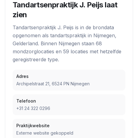
Tandartsenpraktijk J. Peijs
laat
zien
Tandartsenpraktijk J. Peijs
is in de brondata
opgenomen als
tandartspraktijk
in
Nijmegen
,
Gelderland
. Binnen
Nijmegen
staan
68
mondzorglocatie
s
en
59
locatie
s
met hetzelfde
geregistreerde type.
Adres
Archipelstraat 21, 6524 PN Nijmegen
Telefoon
+31 24 322 0296
Praktijkwebsite
Externe website gekoppeld