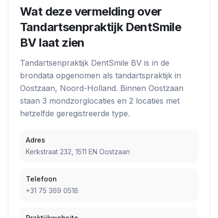
Wat deze vermelding over
Tandartsenpraktijk DentSmile
BV
laat zien
Tandartsenpraktijk DentSmile BV
is in de
brondata opgenomen als
tandartspraktijk
in
Oostzaan
, Noord-Holland
. Binnen
Oostzaan
staan
3
mondzorglocatie
s
en
2
locatie
s
met
hetzelfde geregistreerde type.
Adres
Kerkstraat 232, 1511 EN Oostzaan
Telefoon
+31 75 369 0518
Praktijkwebsite