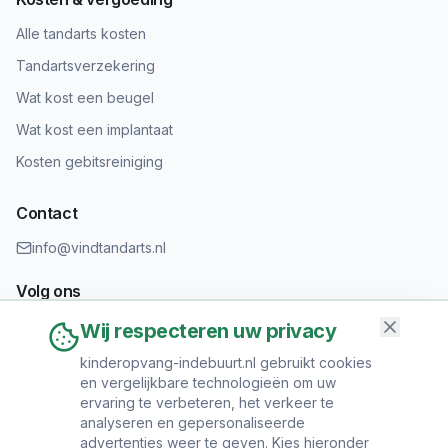
Alle tandarts kosten
Tandartsverzekering
Wat kost een beugel
Wat kost een implantaat
Kosten gebitsreiniging
Contact
info@vindtandarts.nl
Volg ons
Wij respecteren uw privacy
kinderopvang-indebuurt.nl gebruikt cookies
en vergelijkbare technologieën om uw
Informatie toevoegen?
ervaring te verbeteren, het verkeer te
Heeft u een tandartspraktijk? Neem contact op om uw praktijk
analyseren en gepersonaliseerde
toe te voegen.
advertenties weer te geven. Kies hieronder