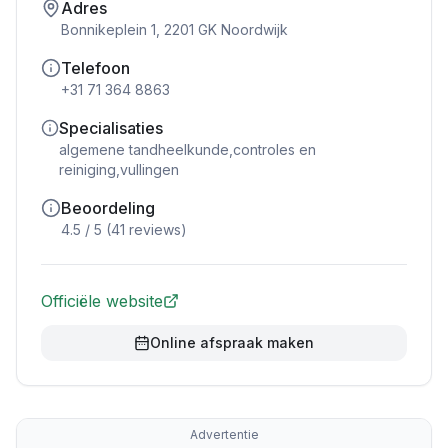
Adres
Bonnikeplein 1, 2201 GK Noordwijk
Telefoon
+31 71 364 8863
Specialisaties
algemene tandheelkunde,controles en
reiniging,vullingen
Beoordeling
4.5
/ 5 (
41
reviews)
Officiële website
Online afspraak maken
Advertentie