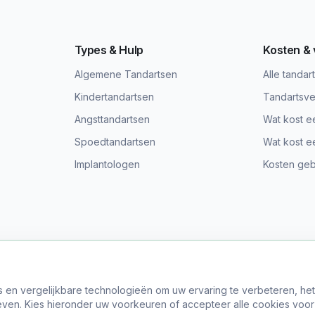
Types & Hulp
Kosten &
Algemene Tandartsen
Alle tandar
Kindertandartsen
Tandartsve
Angsttandartsen
Wat kost e
Spoedtandartsen
Wat kost e
Implantologen
Kosten gebi
s en vergelijkbare technologieën om uw ervaring te verbeteren, he
© 2024 Vind Tandarts. Alle rechten voorbehouden.
ven. Kies hieronder uw voorkeuren of accepteer alle cookies voor