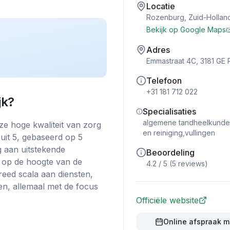
Locatie
Rozenburg
,
Zuid-Hollan
Bekijk op Google Maps
Adres
Emmastraat 4C, 3181 GE
Telefoon
+31 181 712 022
jk
?
Specialisaties
algemene tandheelkunde,
e hoge kwaliteit van zorg
en reiniging,vullingen
uit 5, gebaseerd op 5
g aan uitstekende
Beoordeling
n op de hoogte van de
4.2
/ 5 (
5
reviews)
reed scala aan diensten,
en, allemaal met de focus
Officiële website
Online afspraak 